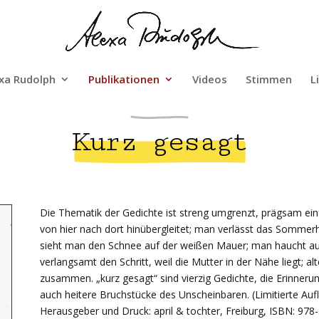
xa Rudolph
Publikationen
Videos
Stimmen
L
Kurz gesagt
Die Thematik der Gedichte ist streng umgrenzt, prägsam einfac
von hier nach dort hinübergleitet; man verlässt das Somme
sieht man den Schnee auf der weißen Mauer; man haucht au
verlangsamt den Schritt, weil die Mutter in der Nähe liegt; a
zusammen. „kurz gesagt“ sind vierzig Gedichte, die Erinneru
auch heitere Bruchstücke des Unscheinbaren. (Limitierte Aufl
Herausgeber und Druck: april & tochter, Freiburg, ISBN: 97